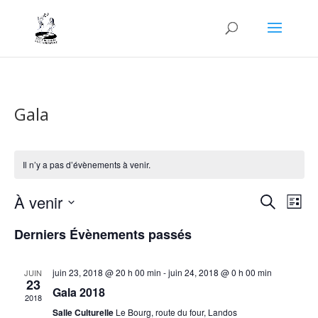
Gala
Il n’y a pas d’évènements à venir.
Recher
Nav
À venir
Recherche
Liste
de
et
Sélectionnez
vu
naviga
Derniers Évènements passés
une
Év
de
date.
vues
juin 23, 2018 @ 20 h 00 min
-
juin 24, 2018 @ 0 h 00 min
JUIN
23
Évène
Gala 2018
2018
Salle Culturelle
Le Bourg, route du four, Landos