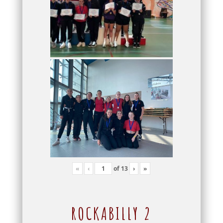
«
‹
of
13
›
»
ROCKABILLY 2