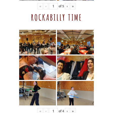
«
‹
of
5
›
»
ROCKABILLY TIME
«
‹
of
4
›
»