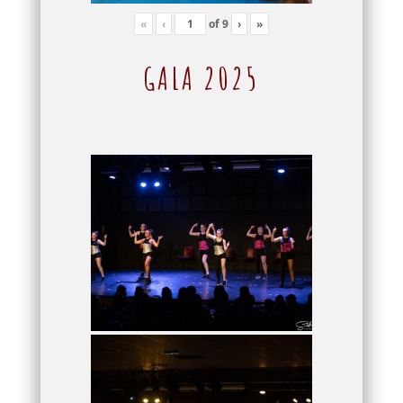
«
‹
of
9
›
»
GALA 2025