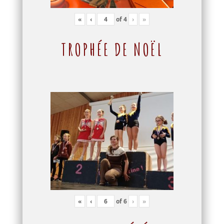
«
‹
of
4
›
»
TROPHÉE DE NOËL
«
‹
of
6
›
»