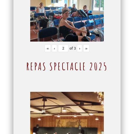
«
‹
of
3
›
»
REPAS SPECTACLE 2025