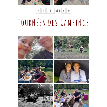
«
‹
of
5
›
»
TOURNÉES DES CAMPINGS