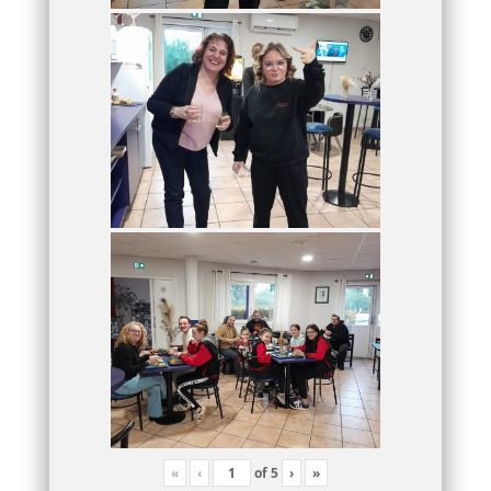
«
‹
of
5
›
»