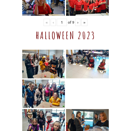
«
‹
of
9
›
»
HALLOWEEN 2023