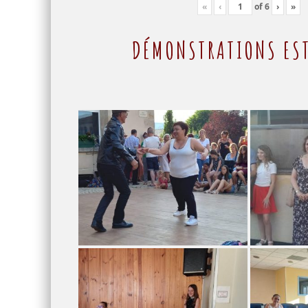
«
‹
of
6
›
»
DÉMONSTRATIONS EST