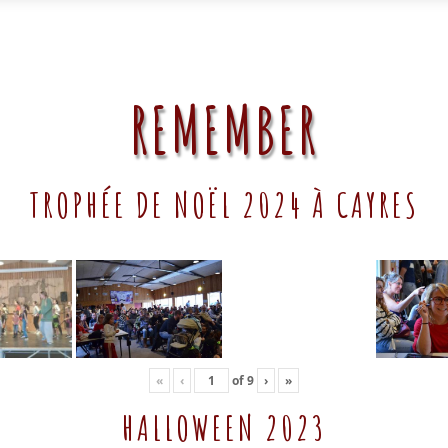
REMEMBER
TROPHÉE DE NOËL 2024 À CAYRES
«
‹
of
9
›
»
HALLOWEEN 2023