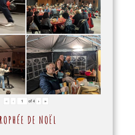
«
‹
of
4
›
»
ROPHÉE DE NOËL