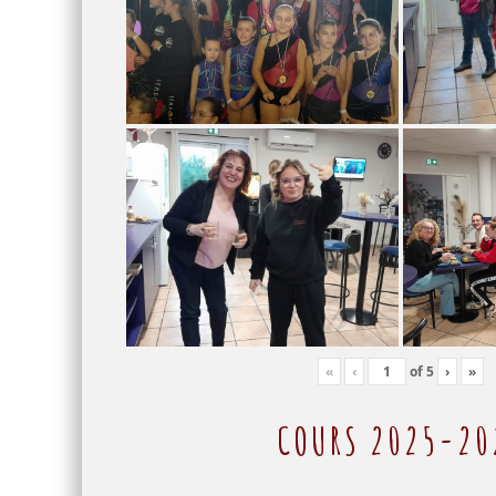
«
‹
of
5
›
»
COURS 2025-20