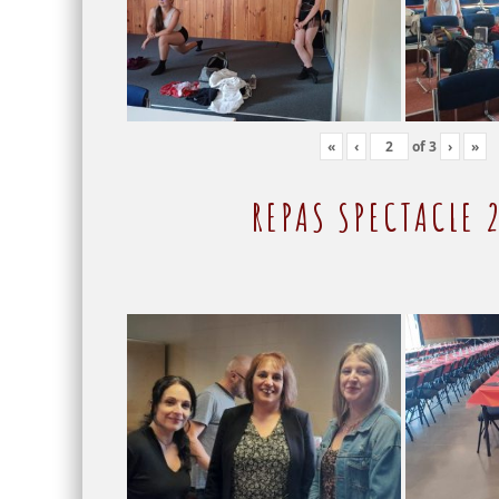
«
‹
of
3
›
»
REPAS SPECTACLE 