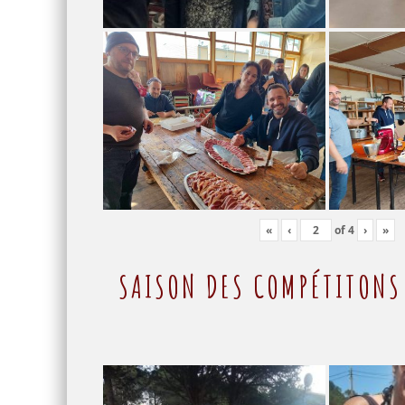
«
‹
of
4
›
»
SAISON DES COMPÉTITON