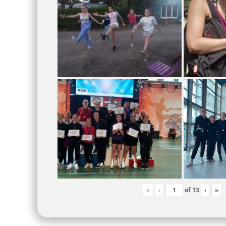
«
‹
of
13
›
»