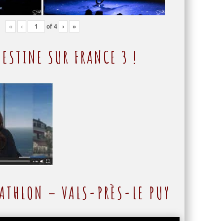
«
‹
of
4
›
»
ESTINE SUR FRANCE 3 !
ATHLON – VALS-PRÈS-LE PUY