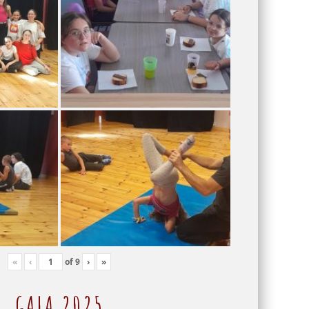
«
‹
of
9
›
»
GALA 2025