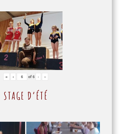
«
‹
of
6
›
»
STAGE D’ÉTÉ