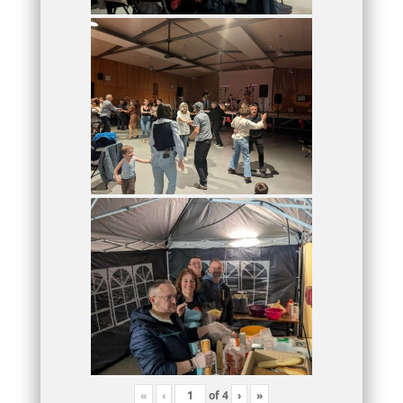
«
‹
of
4
›
»