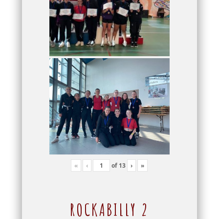
«
‹
of
13
›
»
ROCKABILLY 2