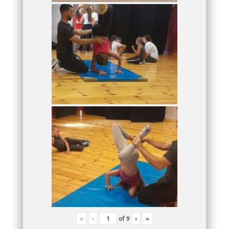
«
‹
of
9
›
»