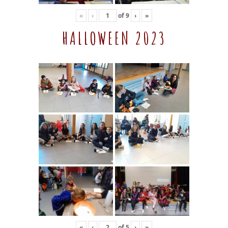
«
‹
of
9
›
»
HALLOWEEN 2023
«
‹
of
5
›
»