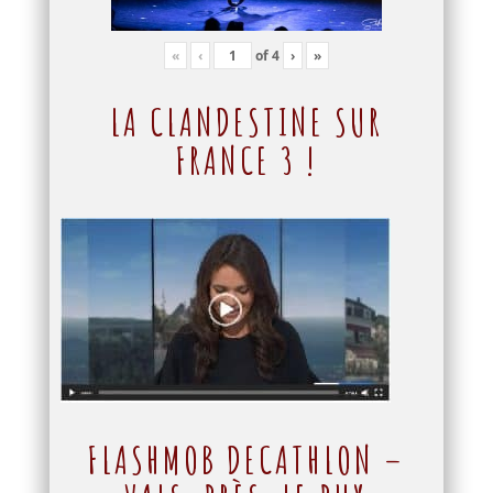
«
‹
of
4
›
»
LA CLANDESTINE SUR
FRANCE 3 !
FLASHMOB DECATHLON –