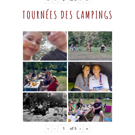
TOURNÉES DES CAMPINGS
«
‹
of
5
›
»