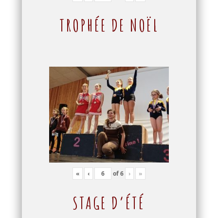
TROPHÉE DE NOËL
«
‹
of
6
›
»
STAGE D’ÉTÉ