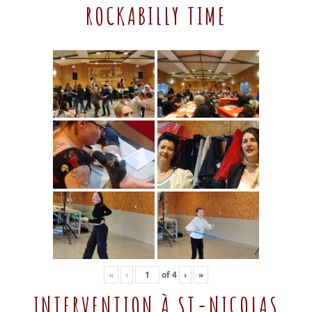
ROCKABILLY TIME
«
‹
of
4
›
»
INTERVENTION À ST-NICOLAS