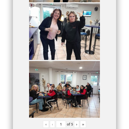
«
‹
of
5
›
»