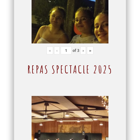
«
‹
of
3
›
»
REPAS SPECTACLE 2025